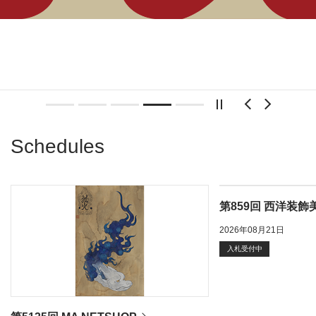
SALE 5135
SALE 859
SALE 859
NET SHOP
DECORATIVE ART & DESIGN
DECORATIVE ART & DESIGN
2026.08.07 - 2026.08.18
2026.08.21
2026.08.21
Previous
Next
Schedules
第859回 西洋装飾
2026年08月21日
入札受付中