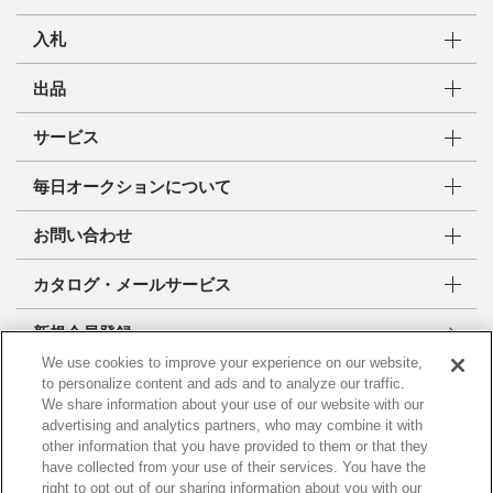
入札
出品
サービス
毎日オークションについて
お問い合わせ
カタログ・メールサービス
新規会員登録
We use cookies to improve your experience on our website,
to personalize content and ads and to analyze our traffic.
株式会社 毎日オークション
We share information about your use of our website with our
東京都公安委員会許可 古物営業許可番号
advertising and analytics partners, who may combine it with
第307710107529号
other information that you have provided to them or that they
have collected from your use of their services. You have the
right to opt out of our sharing information about you with our