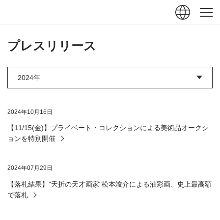
ュー
閉じる
プレスリリース
2024年10月16日
【11/15(金)】プライベート・コレクションによる美術品オークシ
ョンを特別開催
2024年07月29日
【落札結果】"夭折の天才画家"松本竣介による油彩画、史上最高額
で落札