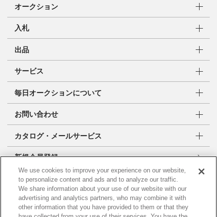
オークション
入札
出品
サービス
毎日オークションについて
お問い合わせ
カタログ・メールサービス
新規会員登録
We use cookies to improve your experience on our website,
to personalize content and ads and to analyze our traffic.
株式会社 毎日オークション
We share information about your use of our website with our
東京都公安委員会許可 古物営業許可番号
advertising and analytics partners, who may combine it with
第307710107529号
other information that you have provided to them or that they
have collected from your use of their services. You have the